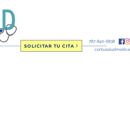
787-840-6838
SOLICITAR TU CITA
contusaludmedic