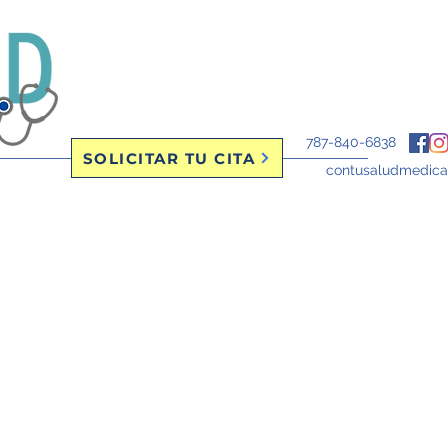
787-840-6838
SOLICITAR TU CITA
contusaludmedic