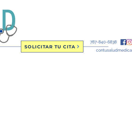
787-840-6838
SOLICITAR TU CITA
contusaludmedic