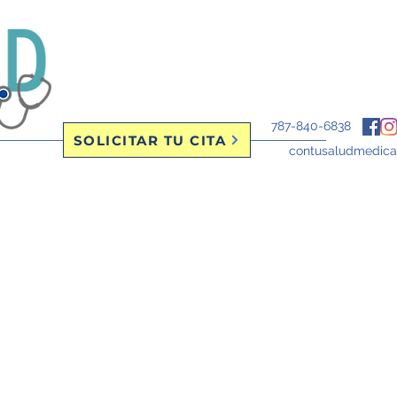
787-840-6838
SOLICITAR TU CITA
contusaludmedic