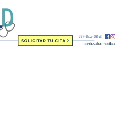
787-840-6838
SOLICITAR TU CITA
contusaludmedic