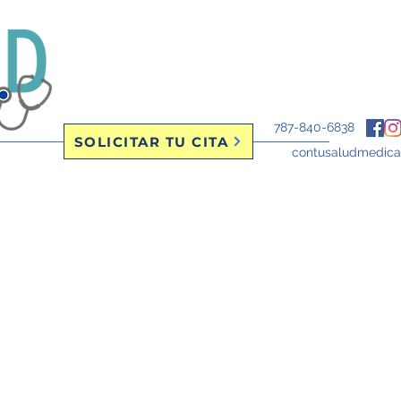
787-840-6838
SOLICITAR TU CITA
contusaludmedic