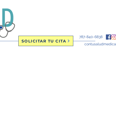
787-840-6838
SOLICITAR TU CITA
contusaludmedic