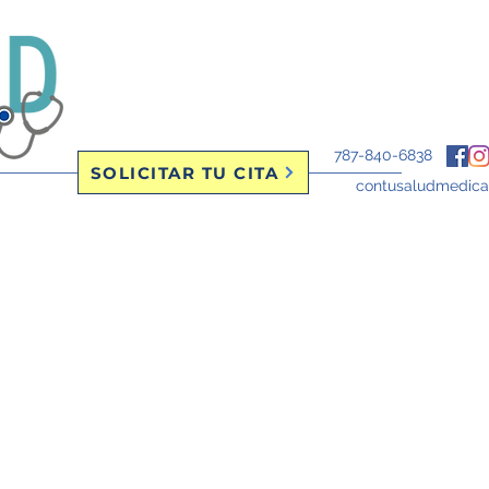
787-840-6838
SOLICITAR TU CITA
contusaludmedic