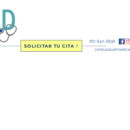
787-840-6838
SOLICITAR TU CITA
contusaludmedic